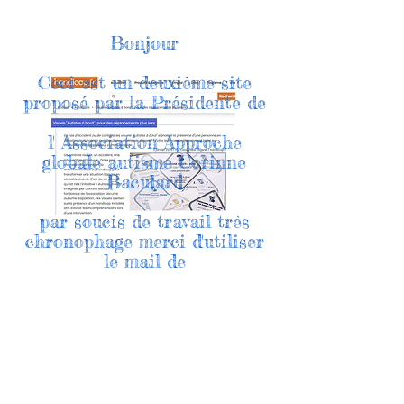
Bonjour
Ceci est un deuxième site
proposé par la Présidente de
l' Association Approche
globale autisme Corinne
Baculard
par soucis de travail très
chronophage merci d'utiliser
le mail de
l'association si besoin :
approcheglobaleautisme@prot
onmail.com
merci de votre