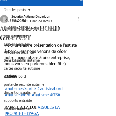
Tous les posts
Sécurité Autisme Disparition
Tous les posts
7 nov. 2025
1 min de lecture
AUTISTE A BORD
Communication/ News
GRATUIT
Médias/ Presse
Lettres ouvertes
Voici une autre présentation de l'autiste 
à bord , car nous venons de céder 
Articles de Sécurité
notre image phare à une entreprise, 
Sensibilisation autisme
nous vous en parlerons bientôt :) 
cartes sécurité autisme
cadeau 
autiste à bord
porte clé sécurité autisme
#autismesécurité
#autisteàbord
disparitions autisme
#autisteabord
#autisme
#TSA
supports entraide
RAPPEL A LA LOI 
VISUELS LA 
sécurité autisme
PROPRIETE D'AGA