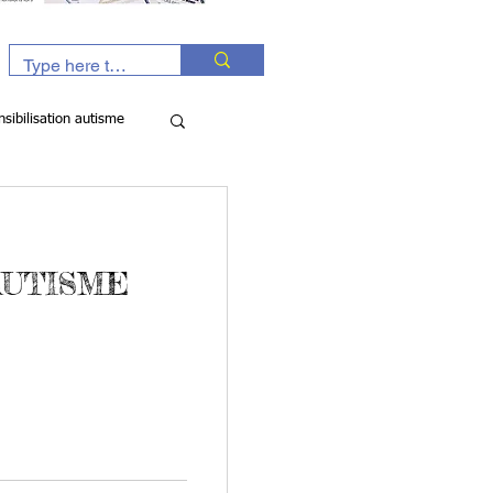
nsibilisation autisme
ts entraide
AUTISME