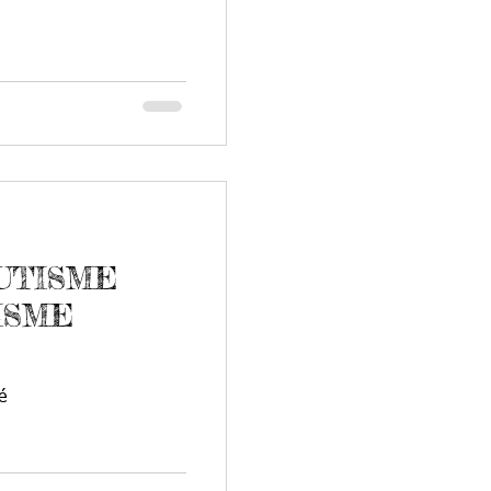
AUTISME
ISME
é