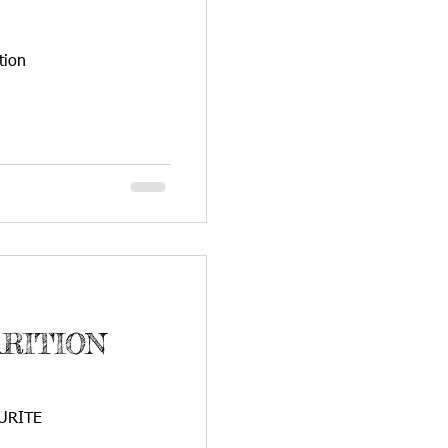
tion
ARITION
URITE