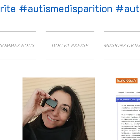
ite #autismedisparition #autis
 SOMMES NOUS
DOC ET PRESSE
MISSIONS OBJE