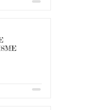
E
ISME