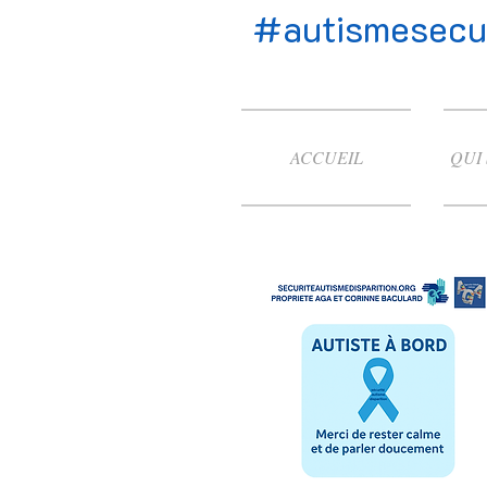
#autismesecur
ACCUEIL
QUI