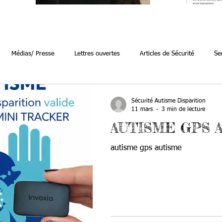
Médias/ Presse
Lettres ouvertes
Articles de Sécurité
Se
 bord
porte clé sécurité autisme
disparitions autisme
suppor
Sécurité Autisme Disparition
11 mars
3 min de lecture
AUTISME GPS 
autisme gps autisme