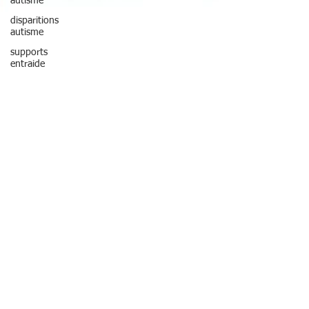
autisme
disparitions
autisme
supports
entraide
sécurité autisme