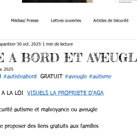
Médias/ Presse
Lettres ouvertes
Articles de Sécurité
sparition
30 oct. 2025
1 min de lecture
 à bord
porte clé sécurité autisme
disparitions autisme
s
E A BORD ET AVEUG
v. 2025
d
#autisteabord
  GRATUIT 
#aveugle
#autisme
A LA LOI  
VISUELS LA PROPRIETE D'AGA
écurité autisme et malvoyance ou aveugle 
 proposer des liens gratuits aux familles 