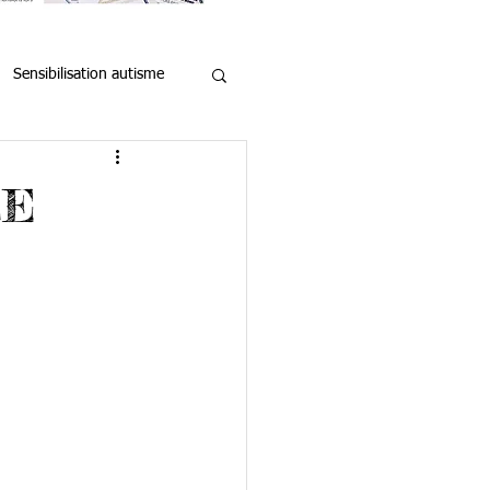
Sensibilisation autisme
upports entraide
LE