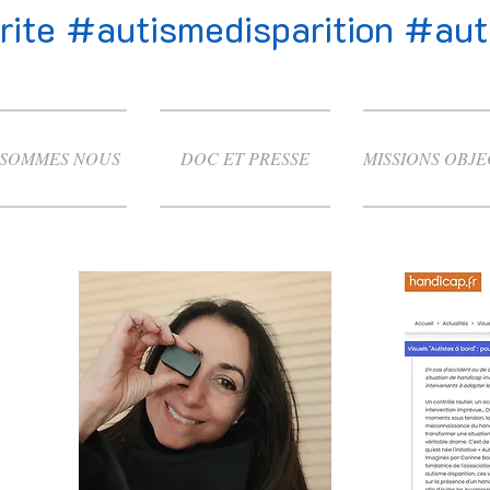
ite #autismedisparition #autis
 SOMMES NOUS
DOC ET PRESSE
MISSIONS OBJE