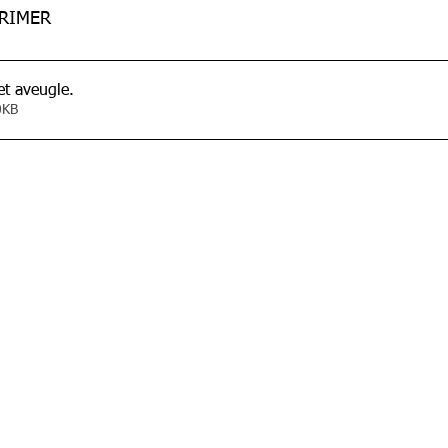
PRIMER
utiste à bord et aveugle
.
• 480KB