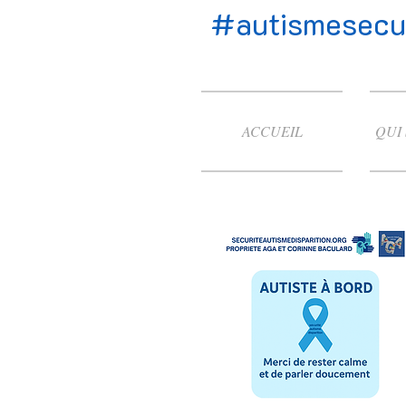
#autismesecur
ACCUEIL
QUI