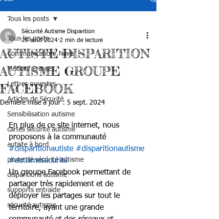
Tous les posts
Sécurité Autisme Disparition
Tous les posts
26 août 2024
2 min de lecture
AUTISTE DISPARITION
Communication/ News
AUTISME GROUPE
Médias/ Presse
Lettres ouvertes
FACEBOOK
Articles de Sécurité
Dernière mise à jour :
5 sept. 2024
Sensibilisation autisme
En plus de ce site internet, nous 
cartes sécurité autisme
proposons à la communauté 
autiste à bord
#disparitionautiste
#disparitionautisme
porte clé sécurité autisme
#autismesécurité
Un groupe Facebook permettant de 
disparitions autisme
partager très rapidement et de 
supports entraide
déployer les partages sur tout le 
sécurité autisme
territoire, ayant une grande 