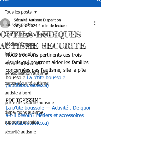
Tous les posts
Sécurité Autisme Disparition
Tous les posts
26 janv. 2024
1 min de lecture
OUTILS LUDIQUES
Communication/ News
AUTISME SECURITE
Médias/ Presse
Lettres ouvertes
Nous trouvons pertinents ces trois 
visuels qui pourront aider les familles 
Articles de Sécurité
concernées pas l'autisme, site la p'te 
Sensibilisation autisme
boussole 
La p'tite boussole 
cartes sécurité autisme
(
laptiteboussole.ca
)
autiste à bord
PDF TOPISSIME
porte clé sécurité autisme
La p'tite boussole — Activité : De quoi 
disparitions autisme
a-t-il besoin? Métiers et accessoires 
supports entraide
(
laptiteboussole.ca
)
sécurité autisme