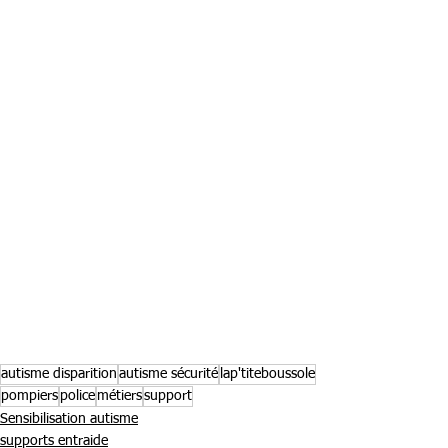
autisme disparition
autisme sécurité
lap'titeboussole
pompiers
police
métiers
support
Sensibilisation autisme
supports entraide