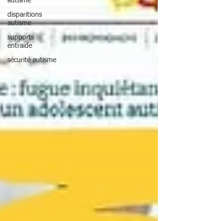
autisme
disparitions
autisme
supports
entraide
sécurité autisme