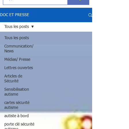
DOC ET PRESSE
Tous les posts
Tous les posts
Communication/
News
Médias/ Presse
Lettres ouvertes
Articles de
Sécurité
Sensibilisation
autisme
cartes sécurité
autisme
autiste à bord
porte clé sécurité