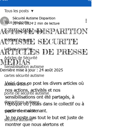
Tous les posts
Sécurité Autisme Disparition
Tous les posts
20 févr. 2024
2 min de lecture
AUTISTE DISPARITION
Communication/ News
AUTISME SECURITE
Médias/ Presse
Lettres ouvertes
ARTICLES DE PRESSE
Articles de Sécurité
MEDIAS
Sensibilisation autisme
Dernière mise à jour :
24 août 2025
cartes sécurité autisme
Voici dans ce post les divers articles où 
autiste à bord
nos actions, activités et nos 
porte clé sécurité autisme
sensibilisations ont été partagés, à 
disparitions autisme
l'époque où j'étais dans le collectif ou à 
partir de maintenant.
supports entraide
Je ne poste pas tout le but est juste de 
sécurité autisme
montrer que nous alertons et 