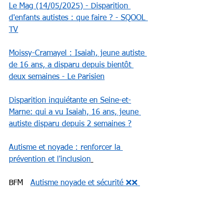
Le Mag (14/05/2025) - Disparition 
d'enfants autistes : que faire ? - SQOOL 
TV
Moissy-Cramayel : Isaiah, jeune autiste 
de 16 ans, a disparu depuis bientôt 
deux semaines - Le Parisien
Disparition inquiétante en Seine-et-
Marne: qui a vu Isaiah, 16 ans, jeune 
autiste disparu depuis 2 semaines ?
Autisme et noyade : renforcer la 
prévention et l'inclusion
BFM   
Autisme noyade et sécurité ❌❌ 
Corinne baculard
Rédigé par Corinne Baculard 
#médias