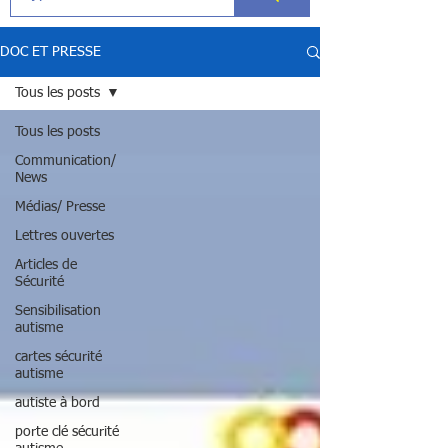
DOC ET PRESSE
Tous les posts
Tous les posts
Communication/
News
Médias/ Presse
Lettres ouvertes
Articles de
Sécurité
Sensibilisation
autisme
cartes sécurité
autisme
autiste à bord
porte clé sécurité