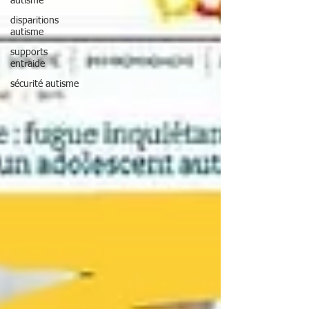
autisme
disparitions
autisme
supports
entraide
sécurité autisme