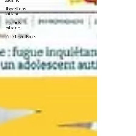
autisme
disparitions
autisme
supports
entraide
sécurité autisme