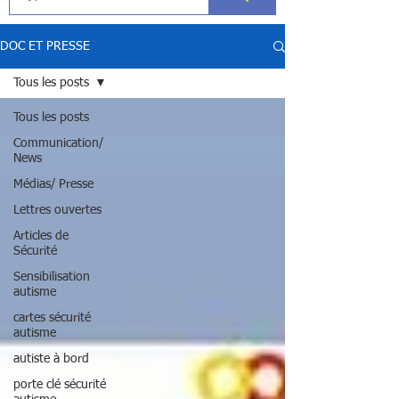
DOC ET PRESSE
Tous les posts
Tous les posts
Communication/
News
Médias/ Presse
Lettres ouvertes
Articles de
Sécurité
Sensibilisation
autisme
cartes sécurité
autisme
autiste à bord
porte clé sécurité